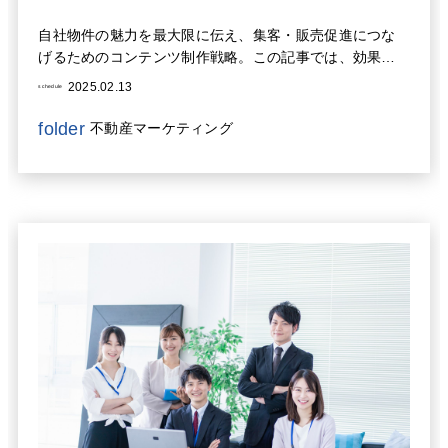
自社物件の魅力を最大限に伝え、集客・販売促進につな
げるためのコンテンツ制作戦略。この記事では、効果的
なコンテンツ作成のポイントから、まだ取り組めていな
2025.02.13
schedule
い戦略を見つけ出すための戦略をおさらいを解説。商品
認知度向上のための具体的な施策の考え方を分かりやす
folder
不動産マーケティング
く解説します。さらに、ソーシャルメディアマーケティ
ングの戦略的な活用も重要です。魅力的なビジュアルコ
ンテンツを制作し、ターゲット層に合わせた適切なプラ
ットフォームを選択することで、高いエンゲージメント
を実現できます。 顧客との双方向コミュニケーションを
促進し、リアルタイムでのフィードバックを積極的に取
り入れることで、顧客満足度を高め、信頼関係を構築す
ることが可能になります。