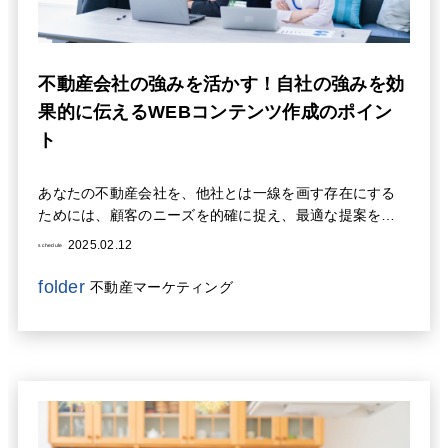
不動産会社の強みを活かす！自社の強みを効
果的に伝えるWEBコンテンツ作成のポイン
ト
あなたの不動産会社を、他社とは一線を画す存在にする
ためには、顧客のニーズを的確に捉え、最適な提案を行
うことで、顧客満足度を高めることができます。そのた
2025.02.12
schedule
めには、市場動向の分析や競合他社の動向調査を行い、
常に変化する市場に合わせた戦略を立てる必要がありま
folder
不動産マーケティング
す。多様な顧客層に対応できるよう、専門知識の習得や
コミュニケーション能力の向上にも継続的に取り組む必
要があります。そういった取り組みをウェブサイトや
SNSなどを効果的に活用して配信することにより、潜在
顧客へのアプローチを強化し、集客数を増やすことがで
きます。最新のテクノロジーを積極的に導入し、業務効
率の改善や顧客体験の向上を図ることも重要です。これ