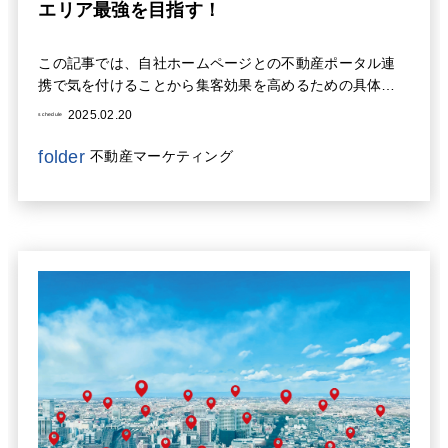
エリア最強を目指す！
この記事では、自社ホームページとの不動産ポータル連
携で気を付けることから集客効果を高めるための具体的
な戦略、そして反響獲得の秘訣まで徹底解説します。ポ
2025.02.20
schedule
ータルサイトの活用で、顧客の認知度を高め、問い合わ
せを増やし、売上アップを実現する方法を学びましょ
folder
不動産マーケティング
う。