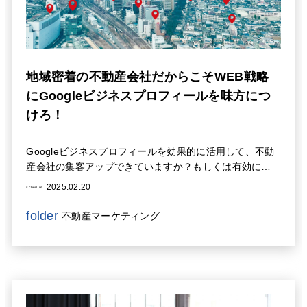
地域密着の不動産会社だからこそWEB戦略
にGoogleビジネスプロフィールを味方につ
けろ！
Googleビジネスプロフィールを効果的に活用して、不動
産会社の集客アップできていますか？もしくは有効に活
用してこれから展開していきたい創業したての会社に有
2025.02.20
schedule
効なSEO対策、ブランディング、信頼向上という3つの観
点から、不動産会社がGoogleビジネスプロフィールを活
folder
不動産マーケティング
用するための戦略を具体的に解説します。集客に悩む不
動産会社様必見です！