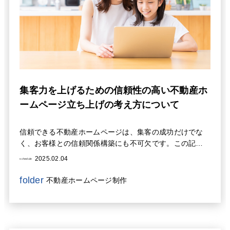
集客力を上げるための信頼性の高い不動産ホ
ームページ立ち上げの考え方について
信頼できる不動産ホームページは、集客の成功だけでな
く、お客様との信頼関係構築にも不可欠です。この記事
では、集客力と信頼性を兼ね備えた不動産ホームページ
2025.02.04
schedule
の作り方を、SEO対策からデザイン、コンテンツ作成ま
で具体的に解説します。理想のホームページを作り、顧
folder
不動産ホームページ制作
客満足度を高め、事業を成功へ導きましょう。