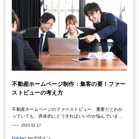
不動産ホームページ制作：集客の要！ファー
ストビューの考え方
不動産ホームページのファーストビュー、重要だとわか
っていても、具体的にどうすればいいのか悩んでいませ
んか？この記事では、不動産会社ホームページのファー
2025.02.17
schedule
ストビューを効果的に設計し、集客につなげるための具
体的な方法を解説します。理想の顧客を惹きつけ、問い
folder
hpデザイン