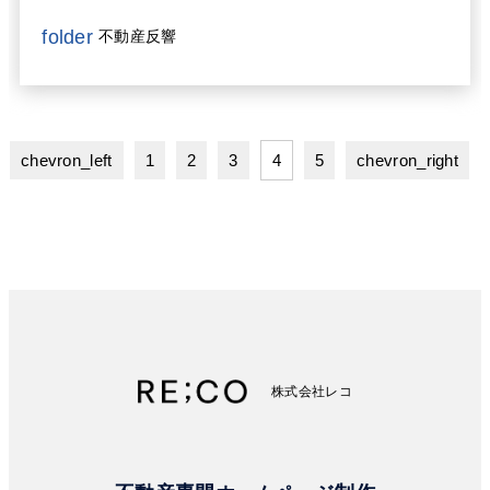
プ、顧客満足度向上、そして企業イメージの向上に繋が
る、効果的なブログ運営方法を分かりやすくお伝えしま
folder
不動産反響
す！
chevron_left
1
2
3
4
5
chevron_right
株式会社レコ