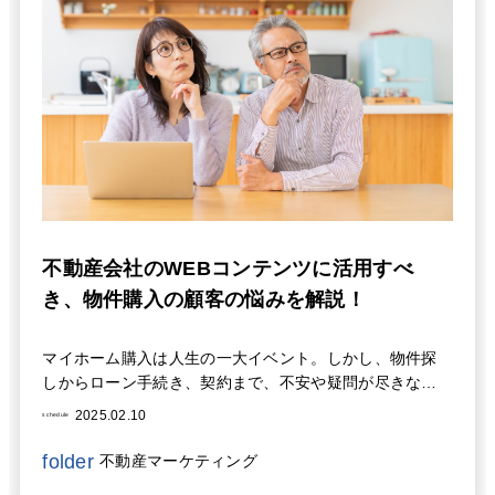
らの取り組みを通じて、顧客との信頼関係を構築し、選
ばれる不動産会社を目指しましょう。顧客満足度を向上
させることは、企業の成長に直結します。顧客の心に響
くコンテンツで集客を成功させましょう。
不動産会社のWEBコンテンツに活用すべ
き、物件購入の顧客の悩みを解説！
マイホーム購入は人生の一大イベント。しかし、物件探
しからローン手続き、契約まで、不安や疑問が尽きない
のも事実です。この記事では、不動産会社がお客様の悩
2025.02.10
schedule
みを理解し、最高のサポートを提供するために知ってお
くべき、物件購入におけるお客様の具体的な悩みを徹底
folder
不動産マーケティング
解説します。